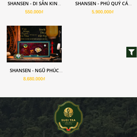
SHANSEN - DI SẢN KINH
SHANSEN - PHÚ QUÝ CÁT
KỲ
TƯỜNG
550.000₫
5.900.000₫
SHANSEN - NGŨ PHÚC
LÂM MÔN
8.680.000₫