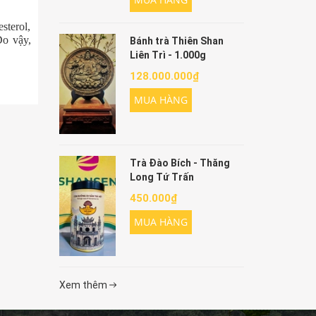
sterol,
Do vậy,
Bánh trà Thiên Shan
Liên Trì - 1.000g
128.000.000₫
MUA HÀNG
Trà Đào Bích - Thăng
Long Tứ Trấn
450.000₫
MUA HÀNG
Xem thêm