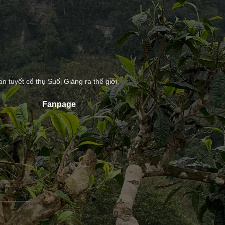
tuyết cổ thụ Suối Giàng ra thế giới.
Fanpage