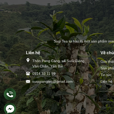
Sugi Tea tự hào là một sản phẩm man
Liên hệ
Về chú
Thôn Pang Cáng, xã Suối Giàng,
Giới thi
Văn Chấn, Yên Bái
Sản ph
0914 33 11 99
Tin tức
suoigiangtec@gmail.com
Liên hệ