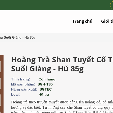
Trang chủ
Giới 
ụ Suối Giàng - Hũ 85g
Hoàng Trà Shan Tuyết Cổ 
Suối Giàng - Hũ 85g
Tình trạng:
Còn hàng
Mã sản phẩm:
SG-HT85
Hãng sản xuất:
SGTEC
Loại:
Hũ trà
Hoàng trà theo truyền thuyết được dâng lên hoàng đế, có mà
hương vị đặc biệt. Từ những cây chè Shan tuyết cổ thụ quý 
trăm năm tuổi trên vùng núi cao Suối Giàng, Yên Bái được thu