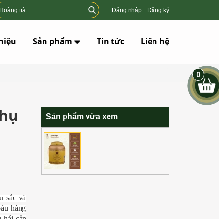
Đăng nhập
Đăng ký
thiệu
Sản phẩm
Tin tức
Liên hệ
0
Thụ
Sản phẩm vừa xem
u sắc và
báu hàng
 hái cẩn