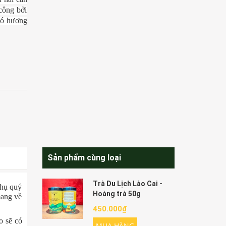
công bởi
có hương
Sản phẩm cùng loại
Trà Du Lịch Lào Cai -
thụ quý
Hoàng trà 50g
mang về
450.000₫
o sẽ có
MUA HÀNG